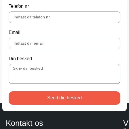
Telefon nr.
Email
Din besked
Send din besked
Kontakt os
V