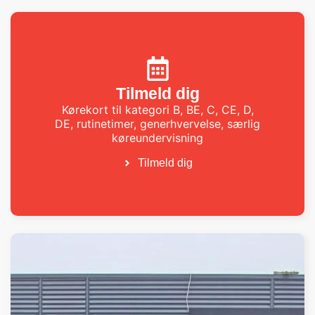
Tilmeld dig
Kørekort til kategori B, BE, C, CE, D,
DE, rutinetimer, generhvervelse, særlig
køreundervisning
Tilmeld dig