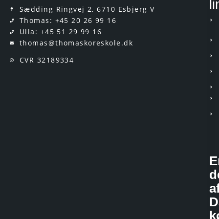
l
Sædding Ringvej 2, 6710 Esbjerg V
Thomas: +45 20 26 99 16
Ulla: +45 51 29 99 16
thomas@thomaskoreskole.dk
CVR 32189334
E
d
a
D
k