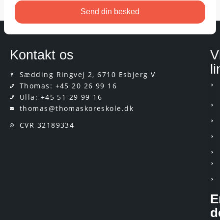
Send din besked
Kontakt os
V
l
Sædding Ringvej 2, 6710 Esbjerg V
Thomas: +45 20 26 99 16
Ulla: +45 51 29 99 16
thomas@thomaskoreskole.dk
CVR 32189334
E
d