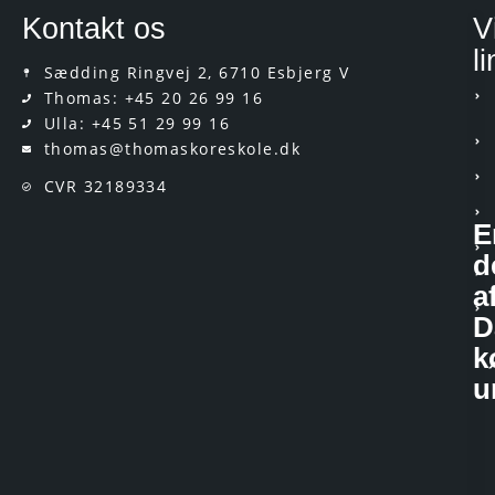
Kontakt os
V
l
Sædding Ringvej 2, 6710 Esbjerg V
Thomas: +45 20 26 99 16
Ulla: +45 51 29 99 16
thomas@thomaskoreskole.dk
CVR 32189334
E
d
a
D
k
u